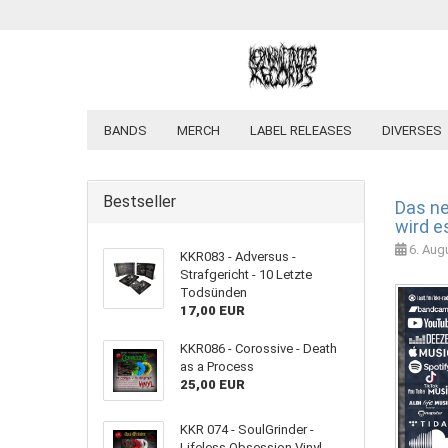
BANDS
MERCH
LABEL RELEASES
DIVERSES
Bestseller
Das ne
wird e
6. Aug
KKR083 - Adversus -
Strafgericht - 10 Letzte
Todsünden
17,00 EUR
KKR086 - Corossive - Death
as a Process
25,00 EUR
KKR 074 - SoulGrinder -
Lifeless Obsession Vinyl