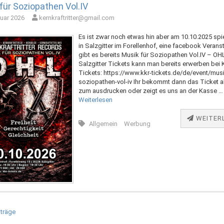
für Soziopathen Vol.IV
ruar 2026
kernkraftritter@gmail.com
Es ist zwar noch etwas hin aber am 10.10.2025 sp
in Salzgitter im Forellenhof, eine facebook Verans
gibt es bereits Musik für Soziopathen Vol.IV – OHL 
Salzgitter Tickets kann man bereits erwerben bei
Tickets: https://www.kkr-tickets.de/de/event/musi
soziopathen-vol-iv Ihr bekommt dann das Ticket a
zum ausdrucken oder zeigt es uns an der Kasse …
Weiterlesen
WEITER
Allgemein
Werbung
gsnavigation
iträge