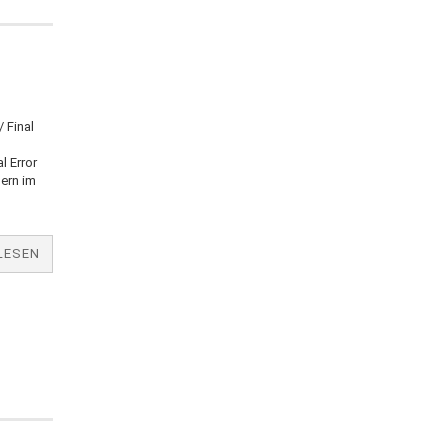
 Final
l Error
ern im
v
LESEN