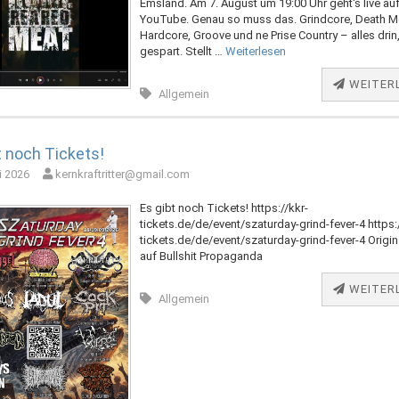
Emsland. Am 7. August um 19:00 Uhr geht's live au
YouTube. Genau so muss das. Grindcore, Death Me
Hardcore, Groove und ne Prise Country – alles drin,
gespart. Stellt …
Weiterlesen
WEITER
Allgemein
t noch Tickets!
i 2026
kernkraftritter@gmail.com
Es gibt noch Tickets! https://kkr-
tickets.de/de/event/szaturday-grind-fever-4 https:/
tickets.de/de/event/szaturday-grind-fever-4 Origin
auf Bullshit Propaganda
WEITER
Allgemein