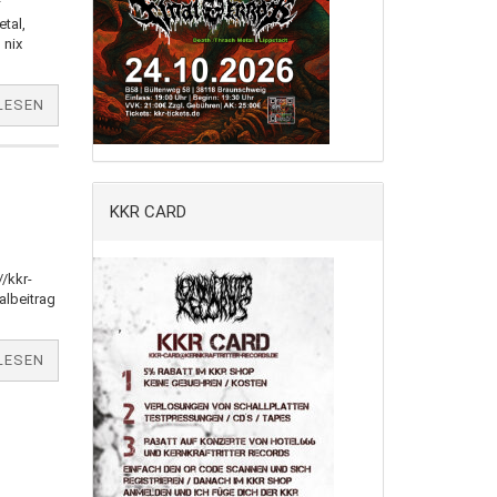
f
tal,
 nix
LESEN
KKR CARD
/kkr-
albeitrag
LESEN