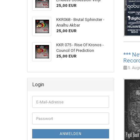
25,00 EUR
KKR068 - Brutal Sphincter -
Analhu Akbar
25,00 EUR
KKR 075 - Rise Of Kronos -
Council Of Prediction
*** Ne
25,00 EUR
Record
5. Aug
Login
ANMELDEN