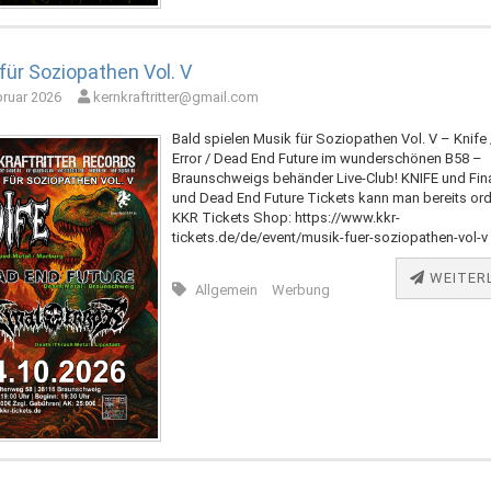
für Soziopathen Vol. V
bruar 2026
kernkraftritter@gmail.com
Bald spielen Musik für Soziopathen Vol. V – Knife /
Error / Dead End Future im wunderschönen B58 –
Braunschweigs behänder Live-Club! KNIFE und Fina
und Dead End Future Tickets kann man bereits ord
KKR Tickets Shop: https://www.kkr-
tickets.de/de/event/musik-fuer-soziopathen-vol-
WEITER
Allgemein
Werbung