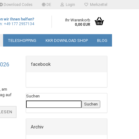
Download Codes
DE
Login
Merkzettel
len
n wir Ihnen helfen?
Ihr Warenkorb
on: +49 177 2957134
0,00 EUR
TELESHOPPING
KKR DOWNLOAD SHOP
BLOG
hlen
2026
facebook
, am
o erstellen
rag auf
Suchen
swort vergessen?
Suchen
LESEN
Archiv