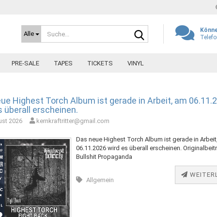
Sprache auswäh
Könne
Alle
Telef
PRE-SALE
TAPES
TICKETS
VINYL
Währung auswä
ue Highest Torch Album ist gerade in Arbeit, am 06.11.
Lieferland
s überall erscheinen.
ust 2026
kernkraftritter@gmail.com
Das neue Highest Torch Album ist gerade in Arbeit
Kont
06.11.2026 wird es überall erscheinen. Originalbeit
Pas
Bullshit Propaganda
WEITER
Allgemein