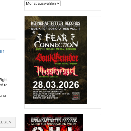
Archiv
er
Fight
ed to
luna
LESEN