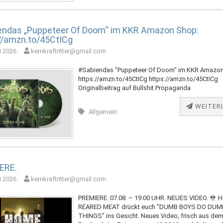
endas „Puppeteer Of Doom“ im KKR Amazon Shop:
//amzn.to/45CtICg
i 2026
kernkraftritter@gmail.com
#Sabiendas "Puppeteer Of Doom" im KKR Amazon
https://amzn.to/45CtICg https://amzn.to/45CtICg
Originalbeitrag auf Bullshit Propaganda
WEITER
Allgemein
ERE.
i 2026
kernkraftritter@gmail.com
PREMIERE. 07.08. – 19:00 UHR. NEUES VIDEO.
H
REARED MEAT drückt euch "DUMB BOYS DO DUM
THINGS" ins Gesicht. Neues Video, frisch aus de