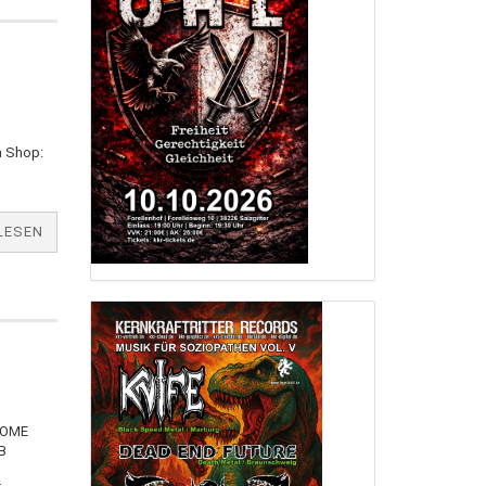
 Shop:
LESEN
OME
B
m