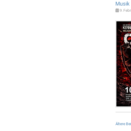
Musik 
9. Feb
Beitra
Ältere Be