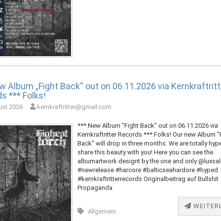
w Album „Fight Back“ out on 06.11.2026 via Kernkraftritt
s *** Folks!
ust 2026
kernkraftritter@gmail.com
*** New Album "Fight Back" out on 06.11.2026 via
Kernkraftritter Records *** Folks! Our new Album "
Back" will drop in three months. We are totally hyp
share this beauty with you! Here you can see the
albumartwork designt by the one and only @luxsa
#newrelease #harcore #balticseahardore #hyped
#kernkraftritterrecords Originalbeitrag auf Bullshit
Propaganda
WEITER
Allgemein