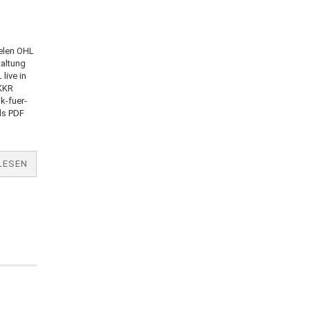
ielen OHL
taltung
live in
 KKR
k-fuer-
ls PDF
LESEN