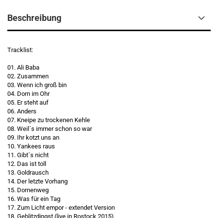
Beschreibung
Tracklist:
01. Ali Baba
02. Zusammen
03. Wenn ich groß bin
04. Dorn im Ohr
05. Er steht auf
06. Anders
07. Kneipe zu trockenen Kehle
08. Weil´s immer schon so war
09. Ihr kotzt uns an
10. Yankees raus
11. Gibt´s nicht
12. Das ist toll
13. Goldrausch
14. Der letzte Vorhang
15. Dornenweg
16. Was für ein Tag
17. Zum Licht empor - extendet Version
18. Geblitzdingst (live in Rostock 2015)