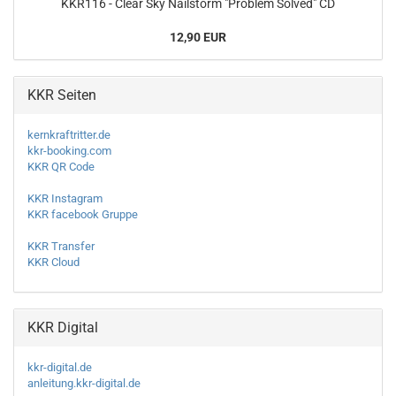
KKR116 - Clear Sky Nailstorm "Problem Solved" CD
12,90 EUR
KKR Seiten
kernkraftritter.de
kkr-booking.com
KKR QR Code
KKR Instagram
KKR facebook Gruppe
KKR Transfer
KKR Cloud
KKR Digital
kkr-digital.de
anleitung.kkr-digital.de