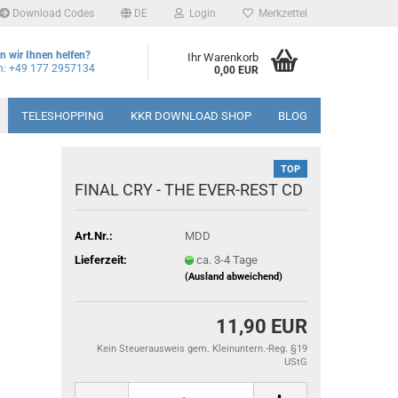
Download Codes
DE
Login
Merkzettel
 wir Ihnen helfen?
Ihr Warenkorb
on: +49 177 2957134
0,00 EUR
TELESHOPPING
KKR DOWNLOAD SHOP
BLOG
TOP
FINAL CRY - THE EVER-REST CD
Art.Nr.:
MDD
Lieferzeit:
ca. 3-4 Tage
(Ausland abweichend)
11,90 EUR
Kein Steuerausweis gem. Kleinuntern.-Reg. §19
UStG