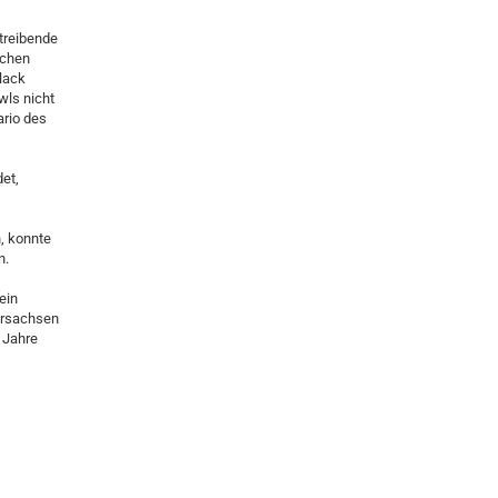
 treibende
schen
lack
wls nicht
ario des
et,
, konnte
n.
ein
dersachsen
 Jahre