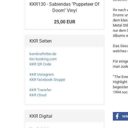
KKR130 - Sabiendas "Puppeteer Of
Doom" Vinyl
Ihr nach 
Drums un
dem klass
25,00 EUR
Metal Sti
nur dem S
Albums w
KKR Seiten
Das Gesam
welches d
kernkraftritter.de
kkr-booking.com
Für einig
KKR QR Code
man zude
KKR Instagram
“The Ever
KKR facebook Gruppe
Highlight
begeister
KKR Transfer
1994 noc
KKR Cloud
KKR Digital
tei