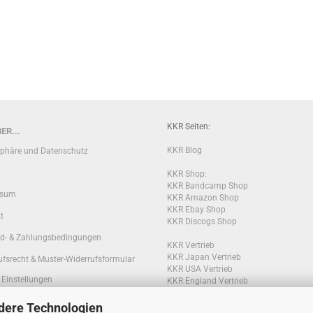
KKR Seiten:
ER...
KKR Blog
sphäre und Datenschutz
KKR Shop:
KKR Bandcamp Shop
ssum
KKR Amazon Shop
KKR Ebay Shop
t
KKR Discogs Shop
d- & Zahlungsbedingungen
KKR Vertrieb
KKR Japan Vertrieb
ufsrecht & Muster-Widerrufsformular
KKR USA Vertrieb
 Einstellungen
KKR England Vertrieb
dere Technologien