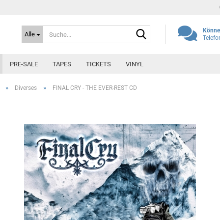
Suche...
Können
Alle
Telef
PRE-SALE
TAPES
TICKETS
VINYL
»
»
Diverses
FINAL CRY - THE EVER-REST CD