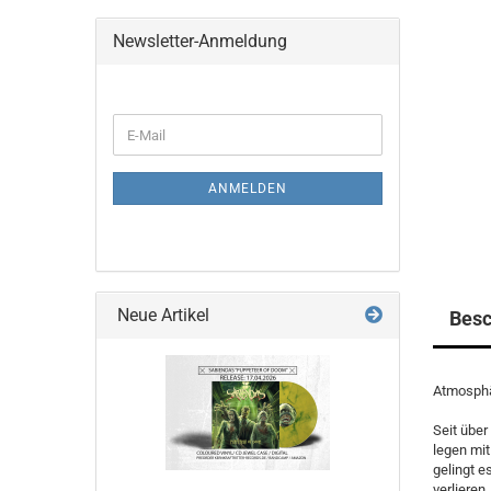
Newsletter-Anmeldung
WEITER
E-
ZUR
Mail
NEWSLETTER-
ANMELDUNG
ANMELDEN
Neue Artikel
Besc
Atmosphä
Seit über
legen mit
gelingt e
verlieren.