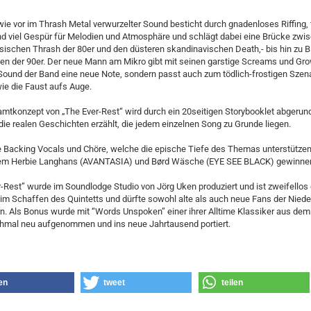
wie vor im Thrash Metal verwurzelter Sound besticht durch gnadenloses Riffing,
d viel Gespür für Melodien und Atmosphäre und schlägt dabei eine Brücke zwi
ischen Thrash der 80er und den düsteren skandinavischen Death,- bis hin zu B
len der 90er. Der neue Mann am Mikro gibt mit seinen garstige Screams und Gro
ound der Band eine neue Note, sondern passt auch zum tödlich-frostigen Szen
ie die Faust aufs Auge.
tkonzept von „The Ever-Rest“ wird durch ein 20seitigen Storybooklet abgerund
ie realen Geschichten erzählt, die jedem einzelnen Song zu Grunde liegen.
e Backing Vocals und Chöre, welche die epische Tiefe des Themas unterstützen
m Herbie Langhans (AVANTASIA) und Børd Wäsche (EYE SEE BLACK) gewinne
-Rest” wurde im Soundlodge Studio von Jörg Uken produziert und ist zweifellos 
 im Schaffen des Quintetts und dürfte sowohl alte als auch neue Fans der Nie
n. Als Bonus wurde mit “Words Unspoken” einer ihrer Alltime Klassiker aus dem
hmal neu aufgenommen und ins neue Jahrtausend portiert.
len
tweet
teilen